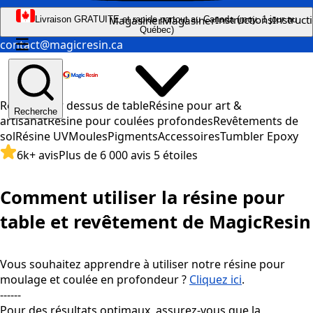
Instructions
Instruct
Magasiner
Magasiner
Livraison GRATUITE et rapide partout au Canada (moy. 1 jour au
Québec)
☰
contact@magicresin.ca
Résine pour dessus de table
Résine pour art &
Recherche
artisanat
Résine pour coulées profondes
Revêtements de
sol
Résine UV
Moules
Pigments
Accessoires
Tumbler Epoxy
6k+ avis
Plus de 6 000 avis 5 étoiles
Comment utiliser la résine pour
table et revêtement de MagicResin
Vous souhaitez apprendre à utiliser notre résine pour
moulage et coulée en profondeur ?
Cliquez ici
.
------
Pour des résultats optimaux, assurez-vous que la